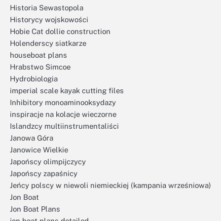
Historia Sewastopola
Historycy wojskowości
Hobie Cat dollie construction
Holenderscy siatkarze
houseboat plans
Hrabstwo Simcoe
Hydrobiologia
imperial scale kayak cutting files
Inhibitory monoaminooksydazy
inspiracje na kolacje wieczorne
Islandzcy multiinstrumentaliści
Janowa Góra
Janowice Wielkie
Japońscy olimpijczycy
Japońscy zapaśnicy
Jeńcy polscy w niewoli niemieckiej (kampania wrześniowa)
Jon Boat
Jon Boat Plans
jon boat plans detailed