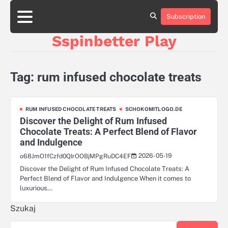
plans.com
Skip
aluminumboatplans.com
to
Subscription
Strona
Blog
Kategorie
Kontakt
dobra-
content
główna
Sspinbetter Play
dieta.pl
czekoladkizlogo.pl
plywoodboatplans.com
Tag:
rum infused chocolate treats
boatplans.eu
opakowania-
reklamowe.pl
RUM INFUSED CHOCOLATE TREATS
SCHOKOMITLOGO.DE
Discover the Delight of Rum Infused
Chocolate Treats: A Perfect Blend of Flavor
and Indulgence
2026-05-19
o68JmO1fCzfd0QIrOOBjMPgRuDC4EF
Discover the Delight of Rum Infused Chocolate Treats: A
Perfect Blend of Flavor and Indulgence When it comes to
luxurious…
Szukaj